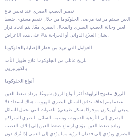
حول
تدمير العصب البصري عند فحص قاع
العلاجات
العين سيتم مراقبة مرضى الجلوكوما من خلال تقييم مستوى ضغط
Lasik تركيا – اسطنبول
زراعة الشعر في تركيا
العين وحالة العصب البصري والمجال البصري معًا. يتم اتخاذ قرار
جراحة الفيمتو ليزك
اتصل بنا
بشأن العلاج الدوائي أو الجراحة بناءً على هذه الأعراض.
زرع القرنية
جراحة الساد في تركيا
العوامل التي تزيد من خطر الإصابة بالجلوكوما
قصر النظر تركيا
جراحة الجفن
تاريخ عائلي من الجلوكوما علاج طويل الأمد
بدلة عينية
بالكورتيزون
استبدال العدسة (RLE)
IOL (عدسة باطن العين)
أنواع الجلوكوما
الزرق
الحول
الزرق مفتوح الزاوية:
أكثر أنواع الزرق شيوعًا. يزداد ضغط العين
عين جافة
عندما يتم إعاقة تدفق السائل البصري للهروب. هناك انسداد (لا
ينبغي أن يكون موجودًا بشكل طبيعي) للقنوات التي تحمل السائل
البصري إلى الأوعية الدموية ، ويسبب السائل البصري المتراكم
زيادة ضغط العين. يؤدي ارتفاع ضغط العين إلى إتلاف العصب
البصري ويؤدي إلى فقدان الرؤية مما يؤدي إلى العمى إذا تُرك دون