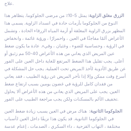
علاج.
الزرق مغلق الزاوية:
يمثل 5-10٪ من مرضى الجلوكوما. يتظاهر هذا
النوع من الجلوكوما بأزمات حادة في انسداد الزاوية. يسمى هذا
المظهر بزرق الزاوية المغلقة أو أزمة المياه الزرقاء الحادة ، وتشمل
الأعراض ألمًا مفاجئًا في العين ، واحمرارًا ، ورؤية غائمة ، وانخفاض
في الرؤية ، وحساسية للضوء ، وغثيان ، وقيء. عادة ما يكون ضغط
عين المريض الذي يعاني من هذه الأعراض 40-50 مم زئبق أو
أعلى. يجب تقليل هذا الضغط المرتفع للغاية داخل العين على الفور
عن طريق الأدوية لأخذ المريض تحت العملية. يجب حل المشكلة في
أسرع وقت ممكن وإلا إذا تأخر المريض عن رؤية الطبيب ، فقد يعاني
من فقدان كامل للرؤية في غضون يومين بسبب ارتفاع ضغط
العين. يجب على المريض الذي يعاني من هذه الأعراض ألا يحاول
تخفيف الألم بالمسكنات ولكن يجب مراجعة الطبيب على الفور.
الجلوكوما الثانوية:
هناك مرض في العين يسبب زيادة ضغط العين
في الجلوكوما الثانوية. قد يكون هذا نزيفًا داخل العين لأسباب
مختلفة ، التهاب القزحية ، داء السكري ، الصدمات ، إعتام عدسة