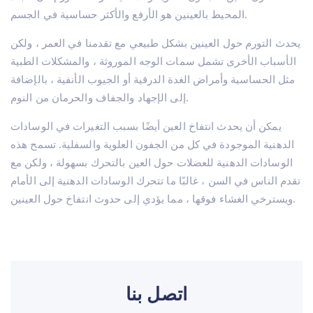
المحيط بالعينين هو الأرفع والأكثر حساسية في الجسم.
العلاجات
Lasik تركيا – اسطنبول
زراعة الشعر في تركيا
يحدث التورم حول العينين بشكل طبيعي مع تقدمنا ​​في العمر ، ولكن
جراحة الفيمتو ليزك
اتصل بنا
الأسباب الأخرى تشمل سمات الوجه الموروثة ، والمشكلات الطبية
زرع القرنية
مثل الحساسية وأمراض الغدة الدرقية أو الجيوب الأنفية ، بالإضافة
جراحة الساد في تركيا
إلى الإجهاد والجفاف والحرمان من النوم.
قصر النظر تركيا
جراحة الجفن
يمكن أن يحدث انتفاخ العين أيضًا بسبب التغيرات في الوسادات
بدلة عينية
الدهنية الموجودة في كل من الجفون العلوية والسفلية. تسمح هذه
استبدال العدسة (RLE)
الوسادات الدهنية للعضلات حول العين بالتحرك بسهولة ، ولكن مع
IOL (عدسة باطن العين)
الزرق
تقدم الناس في السن ، غالبًا ما تتحرك الوسادات الدهنية إلى الأمام
الحول
ويسترخي الغشاء فوقها ، مما يؤدي إلى حدوث انتفاخ حول العينين.
عين جافة
اتصل بنا