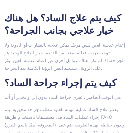
كيف يتم علاج الساد؟ هل هناك
خيار علاجي بجانب الجراحة؟
إعتام عدسة العين ليس مرضًا يمكن علاجه بالنظارات أو الأدوية ولا
مسكن
توجد طريقة فعالة لمنعه من التقدم. خيار العلاج الوحيد هو
حول
الجراحة. إذا لم تكن هناك عوامل أخرى غير إعتام عدسة العين تؤثر
العلاجات
على الرؤية ، تستعيد العين الرؤية الكاملة بعد الجراحة.
Lasik تركيا – اسطنبول
زراعة الشعر في تركيا
جراحة الفيمتو ليزك
كيف يتم إجراء جراحة الساد؟
اتصل بنا
زرع القرنية
جراحة الساد في تركيا
في الوقت الحاضر ، تُجرى جراحة الساد بدون إبر أو تخدير أو ألم.
قصر النظر تركيا
جراحة الجفن
يعتبر علاج الساد عملية مهمة للغاية تتطلب جراحة مجهرية. يتم
بدلة عينية
إجراء عمليات الساد في مستشفانا باستخدام طريقة FAKO
استبدال العدسة (RLE)
(المعروفة أيضًا باسم الليزر) وبدون خياطة. بهذه الطريقة يتم عمل
IOL (عدسة باطن العين)
الزرق
شق بطول 2.2 – 2.8 ملم في العين. يتم تجزئة عدسة العين غير