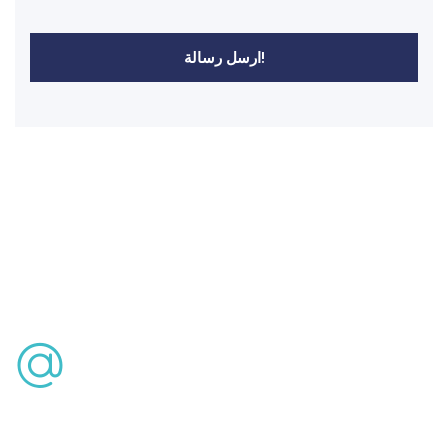
ارسل رسالة!
استشارة مجانية
info@lasikturkey.com
هاتف:
+90 543 486 94 66