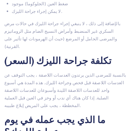
العلاجات
ضغط العين (الجلوكوما) موجود
Lasik تركيا – اسطنبول
لا يمكن إجراء جراحة الليزك.
زراعة الشعر في تركيا
جراحة الفيمتو ليزك
اتصل بنا
زرع القرنية
بالإضافة إلى ذلك ، لا ينبغي إجراء جراحة الليزك في حالات مرض
جراحة الساد في تركيا
السكري غير المنضبط وأمراض النسيج الضام مثل الروماتيزم
قصر النظر تركيا
والمرضى الحامل أو المرضع (حيث أن الهرمونات لها تأثير على
جراحة الجفن
القرنية).
بدلة عينية
استبدال العدسة (RLE)
تكلفة جراحة الليزك (السعر)
IOL (عدسة باطن العين)
الزرق
بالنسبة للمرضى الذين يرتدون العدسات اللاصقة ، يجب التوقف عن
الحول
العدسات اللاصقة قبل فحص وجراحة الليزك. هذه المدة هي أسبوع
عين جافة
واحد للعدسات اللاصقة اللينة وأسبوعان للعدسات اللاصقة
الصلبة. إذا كان هناك أي ندب أو وخز في العين قبل العملية
المخططة ، يجب على المريض إبلاغ طبيبه.
ما الذي يجب عمله في يوم