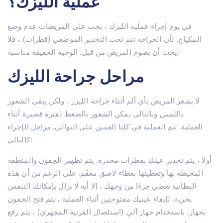
عملية الليزك؟
في يوم إجراء عملية الليزك ، يجب على المريضات عدم وضع
المكياج. لأن الجراحة تتم تحت التخدير الموضعي (قطرات) ، فلا
يجب أن يصوم المريض من قبل. الوجبة الخفيفة مناسبة.
مراحل جراحة الليزك
لا يشعر المريض بأي ألم أثناء جراحة الليزر ، ولكن يبقى الشعور
باللمس وبالتالي يمكن الشعور بالضغط لفترة قصيرة أثناء
العملية. تتم العملية في كلتا العينين على التوالي. مراحل الإجراء
كالتالي:
أولاً ، يتم تخدير عينك بقطرات مخدرة. يتم تطهير الجفون والمنطقة
المحيطة بها وتغطيتها بغطاء لاصق معقّم. على الرغم من أن هذه
البطانية تغطي جزءًا من وجهك ، إلا أنه لا يزال بإمكانك التنفس
بحرية. لإبقاء عينيك مفتوحتين أثناء العملية ، يتم فتح الجفون
بجهاز. باستخدام جهاز آلي (استئصال القرنية المجهري) ، يتم رفع