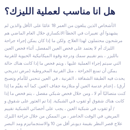
هل انا مناسب لعملية الليزك؟
الأشخاص الذين يبلغون من العمر 18 عامًا على الأقل والذين لم
يشهدوا أي تغييرات في الخطأ الانكساري خلال العام الماضي هم
مرشحون محتملون لهذا العلاج. ولكن ما إذا كان يمكن إجراء جراحة
الليزك أم لا يعتمد على فحص العين المفصل. أثناء فحص العين
بالليزر ، يتم تقييم سمك ودرجة وقوة الميكانيكية الحيوية للقرنية
التي سيتم إجراء العملية عليها ، ويتم فحص ما إذا كانت هناك حالة
يمكن أن تمنع الجراحة ، مثل القرنية المخروطية (مرض تدريجي
يحدث فيه الطبقة الشفافة ، القرنية ، في العين تنحني للأمام وتصبح
أرق) ، إعتام عدسة العين أو متلازمة جفاف العين. كما أنه يقيِّم ما إذا
كنت متصالبًا أم لا ، ومن خلال فحص شبكي مفصل ، يتم فحص ما إذا
كانت هناك شقوق أو ثقوب في الشبكية. إذا تم العثور على شقوق و
/ أو ثقوب في شبكية العين ، يجب على أخصائي الشبكية تقييم
المريض. في الوقت الحاضر ، من الممكن من خلال جراحة الليزك
علاج قصر النظر بقيمة ديوبتر أقل من 10 والاستجماتيزم ومد البصر