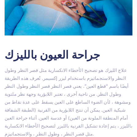
جراحة العيون بالليزك
علاج الليزك هو تصحيح الأخطاء الانكسارية مثل قصر النظر وطول
النظر والاستجماتيزم باستخدام ليزر إكسيمر. تُعرف هذه الطريقة
أيضًا باسم “قطع العين”. يعني قصر النظر قصر النظر وطول النظر
وطول النظر. من ناحية أخرى ، تعتبر اللابؤرية وجهة نظر ملتوية
ومشوهة ، لأن الضوء الساطع على العين يسقط على عدة نقاط من
شبكية العين. يمكن أن تنتج اللابؤرية من القرنية (الطبقة الشفافة
أمام المنطقة الملونة من العين) أو عدسة العين. أثناء جراحة العين
بالليزر ، يتم إعادة تشكيل القرنية بالليزر لتصحيح الأخطاء الانكسارية
مثل قصر النظر ، وطول النظر ، والاستجماتيزم.