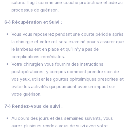
suture. Il agit comme une couche protectrice et aide au
processus de guérison.
Maison
À propos de nous
6-) Récupération et Suivi :
À propos de
Traitements
Vous vous reposerez pendant une courte période après
Prof. MD, Rıfat Rasier
Lasik Turquie – Lasik İstanbul
Greffe de Cheveux
la chirurgie et votre œil sera examiné pour s’assurer que
Hôpital
Chirurgie FemtoLasik
Blog
le lambeau est en place et qu’il n’y a pas de
Greffe de Cornée
Contactez
complications immédiates.
Cataracte Chirurgie Turquie
Votre chirurgien vous fournira des instructions
Myopie Turquie
Blépharoplastie Chirurgie
postopératoires, y compris comment prendre soin de
Prothèse Oculaire
vos yeux, utiliser les gouttes ophtalmiques prescrites et
Lentilles Réfractives (RLE)
éviter les activités qui pourraient avoir un impact sur
IOL (lentille intraoculaire)
votre guérison.
Glaucome
Strabisme
7-) Rendez-vous de suivi :
Oeil sec
Au cours des jours et des semaines suivants, vous
aurez plusieurs rendez-vous de suivi avec votre