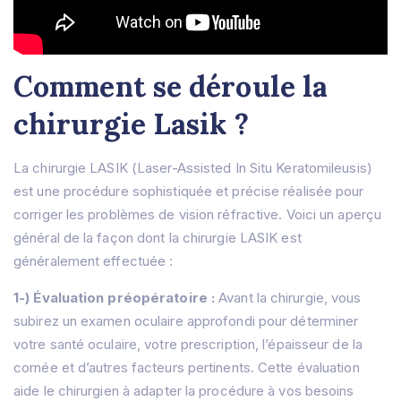
Comment se déroule la
chirurgie Lasik ?
La chirurgie LASIK (Laser-Assisted In Situ Keratomileusis)
est une procédure sophistiquée et précise réalisée pour
corriger les problèmes de vision réfractive. Voici un aperçu
général de la façon dont la chirurgie LASIK est
généralement effectuée :
1-) Évaluation préopératoire :
Avant la chirurgie, vous
subirez un examen oculaire approfondi pour déterminer
votre santé oculaire, votre prescription, l’épaisseur de la
cornée et d’autres facteurs pertinents. Cette évaluation
aide le chirurgien à adapter la procédure à vos besoins