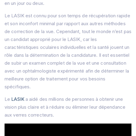
en un jour ou deux.
Le LASIK est connu pour son temps de récupération rapide
et son inconfort minimal par rapport aux autres méthodes
de correction de la vue. Cependant, tout le monde n’est pas
un candidat approprié pour le LASIK, car les
caractéristiques oculaires individuelles et la santé jouent un
rôle dans la détermination de la candidature. Il est essentiel
de subir un examen complet de la vue et une consultation
avec un ophtalmologiste expérimenté afin de déterminer la
meilleure option de traitement pour vos besoins
spécifiques.
Le
LASIK
a aidé des millions de personnes à obtenir une
vision plus claire et à réduire ou éliminer leur dépendance
aux verres correcteurs.