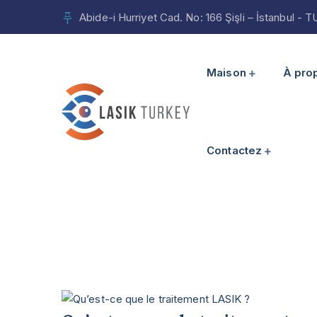
Abide-i Hurriyet Cad. No: 166 Şişli – İstanbul -
Maison
À pro
Contactez