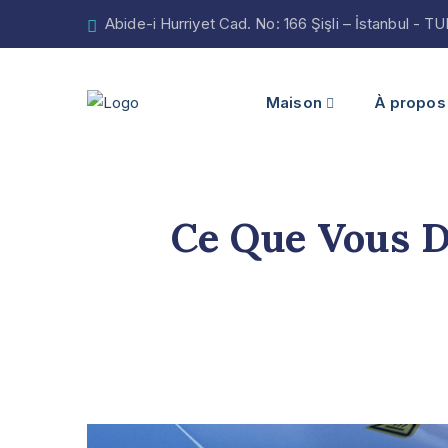
Abide-i Hurriyet Cad. No: 166 Şişli – İstanbul - 
Maison
À propos
Ce Que Vous D