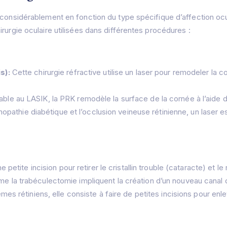
 considérablement en fonction du type spécifique d’affection ocul
rurgie oculaire utilisées dans différentes procédures :
s):
Cette chirurgie réfractive utilise un laser pour remodeler la 
ble au LASIK, la PRK remodèle la surface de la cornée à l’aide d
inopathie diabétique et l’occlusion veineuse rétinienne, un laser e
 petite incision pour retirer le cristallin trouble (cataracte) et le 
la trabéculectomie impliquent la création d’un nouveau canal de 
s rétiniens, elle consiste à faire de petites incisions pour enlev