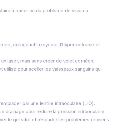
aire à traiter ou du problème de vision à
cornée, corrigeant la myopie, l’hypermétropie et
’un laser, mais sans créer de volet cornéen.
st utilisé pour sceller les vaisseaux sanguins qui
remplacer par une lentille intraoculaire (LIO).
drainage pour réduire la pression intraoculaire.
er le gel vitré et résoudre les problèmes rétiniens.