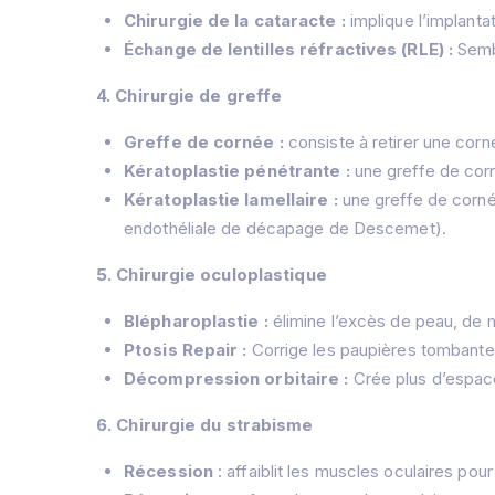
Chirurgie de la cataracte :
implique l’implantati
Échange de lentilles réfractives (RLE) :
Sembl
4. Chirurgie de greffe
Greffe de cornée :
consiste à retirer une co
Kératoplastie pénétrante :
une greffe de corn
Kératoplastie lamellaire :
une greffe de cornée
endothéliale de décapage de Descemet).
5. Chirurgie oculoplastique
Blépharoplastie :
élimine l’excès de peau, de 
Ptosis Repair :
Corrige les paupières tombantes
Décompression orbitaire :
Crée plus d’espace
6. Chirurgie du strabisme
Récession
: affaiblit les muscles oculaires pou