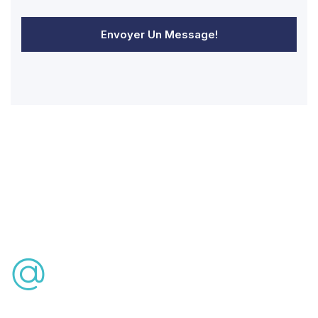
Envoyer Un Message!
Consultation Gratuite
info@lasikturkey.com
Téléphone:
+90 543 486 94 66