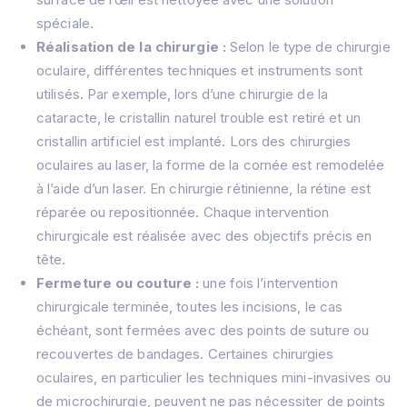
spéciale.
À propos de nous
Réalisation de la chirurgie :
Selon le type de chirurgie
À propos de
Traitements
oculaire, différentes techniques et instruments sont
Prof. MD, Rıfat Rasier
Lasik Turquie – Lasik İstanbul
Greffe de Cheveux
Hôpital
utilisés.
Par exemple, lors d’une chirurgie de la
Chirurgie FemtoLasik
Blog
cataracte, le cristallin naturel trouble est retiré et un
Greffe de Cornée
Contactez
cristallin artificiel est implanté.
Lors des chirurgies
Cataracte Chirurgie Turquie
oculaires au laser, la forme de la cornée est remodelée
Myopie Turquie
Blépharoplastie Chirurgie
à l’aide d’un laser.
En chirurgie rétinienne, la rétine est
Prothèse Oculaire
réparée ou repositionnée.
Chaque intervention
Lentilles Réfractives (RLE)
chirurgicale est réalisée avec des objectifs précis en
IOL (lentille intraoculaire)
tête.
Glaucome
Fermeture ou couture :
une fois l’intervention
Strabisme
chirurgicale terminée, toutes les incisions, le cas
Oeil sec
échéant, sont fermées avec des points de suture ou
recouvertes de bandages.
Certaines chirurgies
oculaires, en particulier les techniques mini-invasives ou
de microchirurgie, peuvent ne pas nécessiter de points