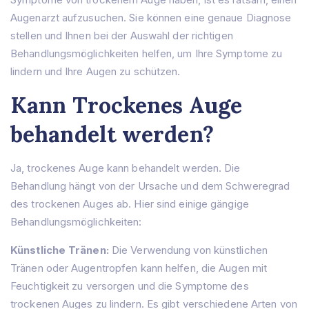
Über uns
Augenarzt aufzusuchen. Sie können eine genaue Diagnose
stellen und Ihnen bei der Auswahl der richtigen
Über uns
Behandlungen
Prof. MD. Rıfat Rasier
Behandlungsmöglichkeiten helfen, um Ihre Symptome zu
Lasik Türkei – Lasik Istanbul
Haartransplantation
Krankenhaus
lindern und Ihre Augen zu schützen.
Femto Lasik Chirurgie Türkei
Blog
Hornhauttransplantation
Kann Trockenes Auge
Kontakt
Kataraktchirurgie in der Türkei
Kurzsichtigkeit Türkei
behandelt werden?
Augenlidoperation Türkei
Augenprothese
Ja, trockenes Auge kann behandelt werden. Die
Objektivwechsel (RLE)
Intraokularlinsen (IOL)
Behandlung hängt von der Ursache und dem Schweregrad
Glaukom
des trockenen Auges ab. Hier sind einige gängige
Strabismus
Behandlungsmöglichkeiten:
Trockenes Auge
Künstliche Tränen:
Die Verwendung von künstlichen
Tränen oder Augentropfen kann helfen, die Augen mit
Feuchtigkeit zu versorgen und die Symptome des
trockenen Auges zu lindern. Es gibt verschiedene Arten von